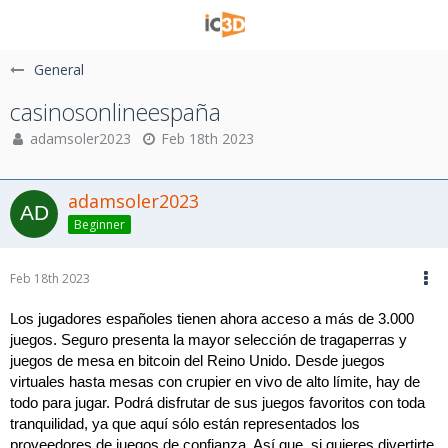
General
casinosonlineespaña
adamsoler2023
Feb 18th 2023
adamsoler2023
Beginner
Feb 18th 2023
Los jugadores españoles tienen ahora acceso a más de 3.000
juegos. Seguro presenta la mayor selección de tragaperras y
juegos de mesa en bitcoin del Reino Unido. Desde juegos
virtuales hasta mesas con crupier en vivo de alto límite, hay de
todo para jugar. Podrá disfrutar de sus juegos favoritos con toda
tranquilidad, ya que aquí sólo están representados los
proveedores de juegos de confianza. Así que, si quieres divertirte,