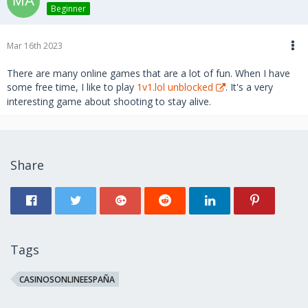
Beginner
Mar 16th 2023
There are many online games that are a lot of fun. When I have
some free time, I like to play
1v1.lol unblocked
. It's a very
interesting game about shooting to stay alive.
Share
Tags
CASINOSONLINEESPAÑA