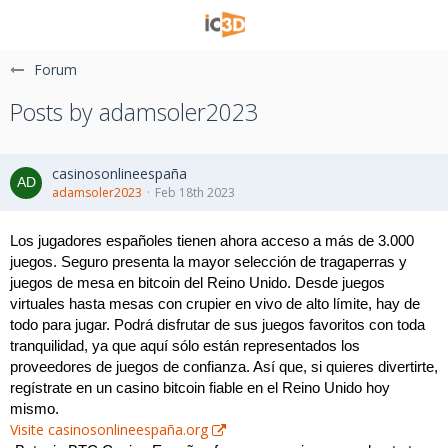
Forum
Posts by adamsoler2023
casinosonlineespaña
adamsoler2023
Feb 18th 2023
Los jugadores españoles tienen ahora acceso a más de 3.000
juegos. Seguro presenta la mayor selección de tragaperras y
juegos de mesa en bitcoin del Reino Unido. Desde juegos
virtuales hasta mesas con crupier en vivo de alto límite, hay de
todo para jugar. Podrá disfrutar de sus juegos favoritos con toda
tranquilidad, ya que aquí sólo están representados los
proveedores de juegos de confianza. Así que, si quieres divertirte,
regístrate en un casino bitcoin fiable en el Reino Unido hoy
mismo.
Visite casinosonlineespaña.org