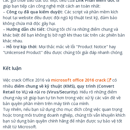
các gói thuê bao đắt đỏ. Mục tiêu của
Link Phần Mềm Gốc
là
giúp bạn tiếp cận công nghệ một cách an toàn nhất:
–
Công cụ đã qua kiểm duyệt:
Các script và phần mềm kích
hoạt tại website đều được đội ngũ kỹ thuật test kỹ, đảm bảo
không chứa mã độc gây hại.
–
Hướng dẫn chi tiết:
Chúng tôi chỉ ra những điểm chung và
khác biệt để bạn không bị bỡ ngỡ khi thao tác trên các phiên bản
khác nhau.
–
Hỗ trợ kịp thời:
Mọi thắc mắc về lỗi "Product Notice" hay
"Unlicensed Product" đều được chúng tôi giải đáp nhanh chóng.
Kết luận
Việc crack Office 2016 và
microsoft office 2016 crack
có
nhiều
điểm chung về kỹ thuật (KMS), quy trình (Convert
Retail to VL) và rủi ro (Virus/Security)
. Hiểu rõ những điểm
chung này sẽ giúp bạn tự tin hơn trong việc xử lý các vấn đề về
bản quyền phần mềm trên máy tính của mình.
Tuy nhiên, nếu bạn sử dụng cho mục đích công việc quan trọng
hoặc trong môi trường doanh nghiệp, chúng tôi vẫn khuyến khích
bạn sử dụng bản quyền chính hãng để nhận được sự bảo vệ tốt
nhất từ Microsoft.