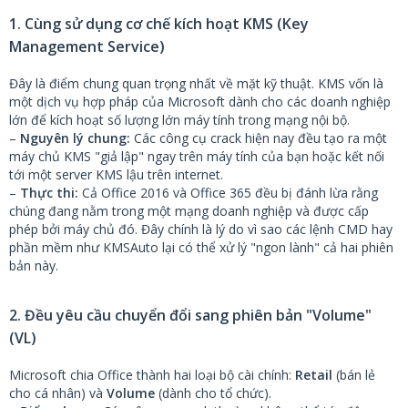
1. Cùng sử dụng cơ chế kích hoạt KMS (Key
Management Service)
Đây là điểm chung quan trọng nhất về mặt kỹ thuật. KMS vốn là
một dịch vụ hợp pháp của Microsoft dành cho các doanh nghiệp
lớn để kích hoạt số lượng lớn máy tính trong mạng nội bộ.
–
Nguyên lý chung:
Các công cụ crack hiện nay đều tạo ra một
máy chủ KMS "giả lập" ngay trên máy tính của bạn hoặc kết nối
tới một server KMS lậu trên internet.
–
Thực thi:
Cả Office 2016 và Office 365 đều bị đánh lừa rằng
chúng đang nằm trong một mạng doanh nghiệp và được cấp
phép bởi máy chủ đó. Đây chính là lý do vì sao các lệnh CMD hay
phần mềm như KMSAuto lại có thể xử lý "ngon lành" cả hai phiên
bản này.
2. Đều yêu cầu chuyển đổi sang phiên bản "Volume"
(VL)
Microsoft chia Office thành hai loại bộ cài chính:
Retail
(bán lẻ
cho cá nhân) và
Volume
(dành cho tổ chức).