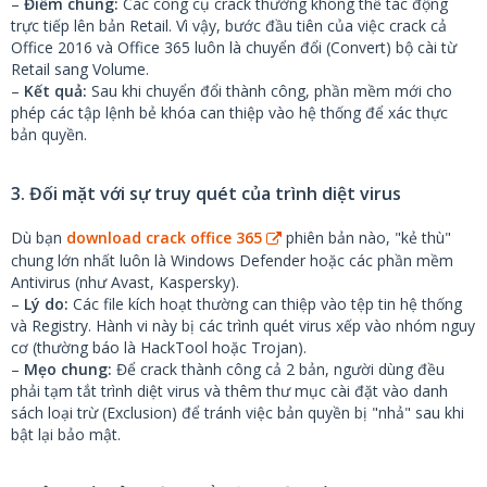
–
Điểm chung:
Các công cụ crack thường không thể tác động
trực tiếp lên bản Retail. Vì vậy, bước đầu tiên của việc crack cả
Office 2016 và Office 365 luôn là chuyển đổi (Convert) bộ cài từ
Retail sang Volume.
–
Kết quả:
Sau khi chuyển đổi thành công, phần mềm mới cho
phép các tập lệnh bẻ khóa can thiệp vào hệ thống để xác thực
bản quyền.
3. Đối mặt với sự truy quét của trình diệt virus
Dù bạn
download crack office 365
phiên bản nào, "kẻ thù"
chung lớn nhất luôn là Windows Defender hoặc các phần mềm
Antivirus (như Avast, Kaspersky).
–
Lý do:
Các file kích hoạt thường can thiệp vào tệp tin hệ thống
và Registry. Hành vi này bị các trình quét virus xếp vào nhóm nguy
cơ (thường báo là HackTool hoặc Trojan).
–
Mẹo chung:
Để crack thành công cả 2 bản, người dùng đều
phải tạm tắt trình diệt virus và thêm thư mục cài đặt vào danh
sách loại trừ (Exclusion) để tránh việc bản quyền bị "nhả" sau khi
bật lại bảo mật.