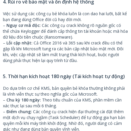
4. Rủi ro về bảo mật và ổn định hệ thống
Việc sử dụng các công cụ bẻ khóa luôn là con dao hai lưỡi, bất kể
bạn đang dùng Office đời cũ hay đời mới.
–
Nguy cơ mã độc:
Các công cụ crack không rõ nguồn gốc có
thể chứa Keylogger để đánh cắp thông tin tài khoản hoặc mã hóa
dữ liệu đòi tiền chuộc (Ransomware).
–
Lỗi cập nhật:
Cả Office 2016 và 365 sau khi crack đều có thể
gặp lỗi khi Microsoft tung ra các bản cập nhật bảo mật mới. Đôi
khi, việc cập nhật sẽ làm mất trạng thái kích hoạt, buộc người
dùng phải thực hiện lại quy trình từ đầu.
5. Thời hạn kích hoạt 180 ngày (Tái kích hoạt tự động)
Do dựa trên cơ chế KMS, bản quyền bẻ khóa thường không phải
là vĩnh viễn thực sự theo nghĩa gốc của Microsoft.
–
Chu kỳ 180 ngày:
Theo tiêu chuẩn của KMS, phần mềm cần
xác thực lại sau mỗi 6 tháng.
–
Điểm chung:
Các công cụ crack hiện đại thường cài đặt thêm
một dịch vụ chạy ngầm (Task Scheduler) để tự động gia hạn bản
quyền mỗi khi máy tính khởi động. Nhờ đó, người dùng có cảm
giác như đang dùng bản quyền vĩnh viễn.