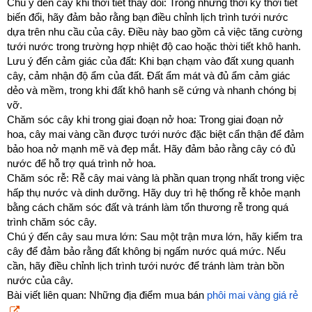
Chú ý đến cây khi thời tiết thay đổi: Trong những thời kỳ thời tiết
biến đổi, hãy đảm bảo rằng bạn điều chỉnh lịch trình tưới nước
dựa trên nhu cầu của cây. Điều này bao gồm cả việc tăng cường
tưới nước trong trường hợp nhiệt độ cao hoặc thời tiết khô hanh.
Lưu ý đến cảm giác của đất: Khi bạn chạm vào đất xung quanh
cây, cảm nhận độ ẩm của đất. Đất ẩm mát và đủ ẩm cảm giác
dẻo và mềm, trong khi đất khô hanh sẽ cứng và nhanh chóng bị
vỡ.
Chăm sóc cây khi trong giai đoạn nở hoa: Trong giai đoạn nở
hoa, cây mai vàng cần được tưới nước đặc biệt cẩn thận để đảm
bảo hoa nở mạnh mẽ và đẹp mắt. Hãy đảm bảo rằng cây có đủ
nước để hỗ trợ quá trình nở hoa.
Chăm sóc rễ: Rễ cây mai vàng là phần quan trọng nhất trong việc
hấp thụ nước và dinh dưỡng. Hãy duy trì hệ thống rễ khỏe mạnh
bằng cách chăm sóc đất và tránh làm tổn thương rễ trong quá
trình chăm sóc cây.
Chú ý đến cây sau mưa lớn: Sau một trận mưa lớn, hãy kiểm tra
cây để đảm bảo rằng đất không bị ngấm nước quá mức. Nếu
cần, hãy điều chỉnh lịch trình tưới nước để tránh làm tràn bồn
nước của cây.
Bài viết liên quan: Những địa điểm mua bán
phôi mai vàng giá rẻ