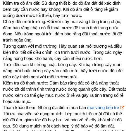
Kiểm tra độ ẩm đất: Sử dụng thiết bị đo độ ẩm đất để xác định
xem cây cần nước hay không. Khi độ ẩm đất ở tầng rễ giảm
xuống dưới mức tối thiểu, hãy tưới nước.
Chú ý đến môi trường: Đối với cây mai vàng trồng trong chậu,
đảm bảo rằng chậu có lỗ thoát nước để tránh tình trạng nước
đọng. Nếu trồng ngoài trời, đảm bảo rằng đất thoát nước tốt để
tránh ngập úng.
Tương quan với môi trường: Hãy quan sát môi trường và điều
kiện thời tiết để điều chỉnh lịch trình tưới nước. Trong các ngày
nắng nóng hoặc khô hanh, cây cần nhiều nước hơn.
Tưới đều sau khi trồng hoặc bứng cây: Khi bạn trồng cây mai
vàng mới hoặc bứng cây vào chậu mới, hãy tưới nước đều để
giúp cây thích nghi với môi trường mới.
Kiểm tra độ thoát nước: Đảm bảo rằng đất có khả năng thoát
nước tốt để tránh tình trạng nước đọng quanh gốc cây. Đất thoát
nước kém có thể gây mục nước ở rễ và gây ra tình trạng sổ rễ
hoặc sâu mục.
Tham khảo thêm: Những địa điểm mua bán
mai vàng bến tre
Tối ưu hóa việc sử dụng mulch: Lớp mulch trên mặt đất có thể
giữ độ ẩm, giảm tốc độ bay hơi, và bảo vệ rễ cây khỏi nhiệt độ
cao. Sử dụng mulch một cách hợp lý để bảo vệ độ ẩm đất.