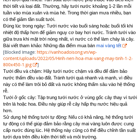
thời tiết và loại đất. Thường, hãy tưới nước khoảng 1-2 lần mỗi
tuần vào mùa xuân và mùa hè. Trong thời gian mưa nhiều, bạn
có thể giảm tần suất tưới.
Đúng lúc trong ngày: Tưới nước vào buổi sáng hoặc buổi tối khi
nhiệt độ thấp hơn để giảm nguy cơ bay hơi nước. Tránh tưới vào
giữa trưa khi mặt trời nóng nhất, vì nước có thể làm cháy lá cây.
Bài viết tham khảo: Những địa điểm mua bán
mai vàng tết
[Blocked Image:
https://vanhoadoisong.vn/wp-
content/uploads/2022/05/Hinh-nen-hoa-mai-vang-may-tinh-1-2-
800x450-1.jpg
]
Tưới đều và chậm: Hãy tưới nước chậm và đều để đảm bảo
nước thấm đều vào đất. Tránh tưới quá nhanh và mạnh, vì điều
này có thể làm trôi bỏ đất và nước không thấm sâu vào hệ thống
rễ.
Tưới ở gốc cây: Tập trung tưới nước ở vùng gốc cây thay vì tưới
trên lá hoặc hoa. Điều này giúp rễ cây hấp thụ nước hiệu quả
hơn.
Sử dụng hệ thống tưới tự động: Nếu có khả năng, hệ thống tưới
tự động có thể giúp đảm bảo rằng cây mai vàng luôn được cung
cấp nước đúng lúc. Hệ thống này cũng có thể điều chỉnh tần suất
tưới dựa trên điều kiện thời tiết và môi trường.